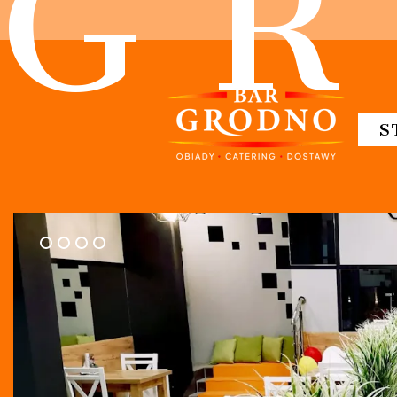
G
R
S