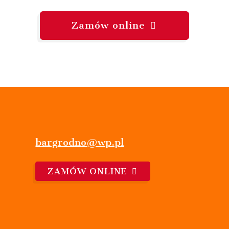
Zamów online
bargrodno@wp.pl
ZAMÓW ONLINE