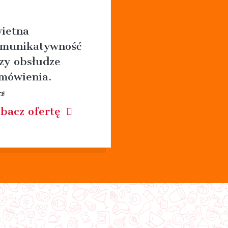
ietna
munikatywność
zy obsłudze
mówienia.
ał
bacz ofertę