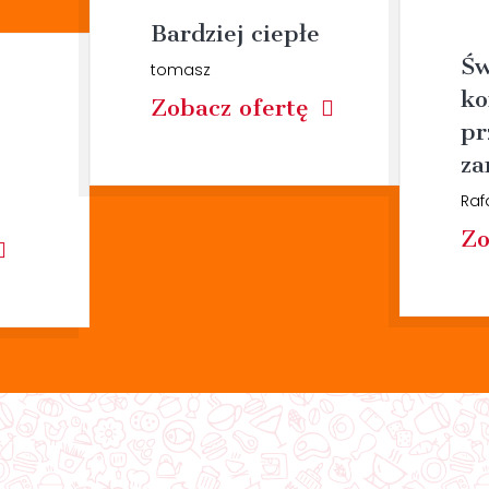
Bardziej ciepłe
Św
tomasz
ko
Zobacz ofertę
pr
za
Raf
Zo