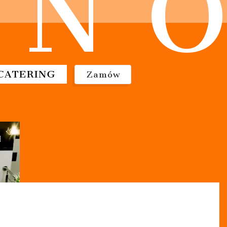
N
O
CATERING
Zamów